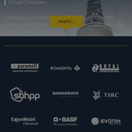
Möglichkeiten.
Vertrauen ist die Basis jeder Partnerschaft. TER
mehr...
Chemicals ist stolz, international mit Lieferpartnern
zusammenzuarbeiten, die für höchste
Produktqualität und Zuverlässigkeit stehen. Für
unsere Kunden bedeutet dies Sicherheit in jeder
Hinsicht: von der Einhaltung gesetzlicher Vorgaben
über Produktspezifikationen bis hin zur
termingerechten Lieferung. Im Sinne einer
Erweiterung unserer Kapazitäten und unseres
Angebotes sind wir zudem immer daran
interessiert, neue potenzielle Lieferpartner
kennenzulernen. Nehmen Sie gern Kontakt zu uns
auf.