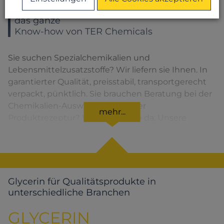
Sie wählen ein Produkt – Sie bekommen
das ganze
Know-how von TER Chemicals
Sie suchen Spezialchemikalien und
Lebensmittelzusatzstoffe? Wir liefern sie Ihnen. In
garantierter Qualität, preisstabil, transportgerecht
verpackt, pünktlich. Sie brauchen Beratung bei der
Chemikalien-Auswahl oder bei der
mehr...
Produktrezeptur? Wir sind für Sie da. Unsere
Lösungen für den jeweiligen Produktbereich
finden Sie, wenn Sie das entsprechende Symbol
anklicken.
Glycerin für Qualitätsprodukte in
unterschiedliche Branchen
GLYCERIN