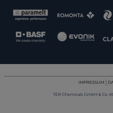
IMPRESSUM
D
TER Chemicals GmbH & Co. K