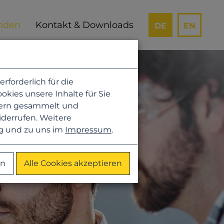
Kontakt & Downloads
DE
EN
forderlich für die
kies unsere Inhalte für Sie
hern gesammelt und
iderrufen. Weitere
g
und zu uns im
Impressum
.
en
Alle Cookies akzeptieren