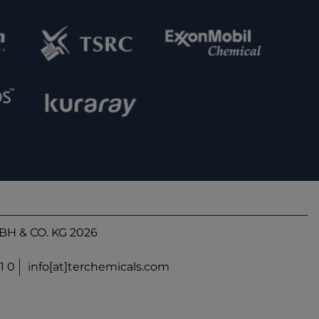
H & CO. KG 2026
1 0
info[at]terchemicals.com