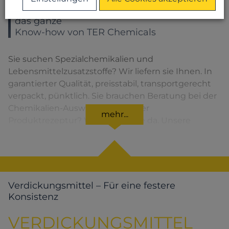
Sie wählen ein Produkt – Sie bekommen
das ganze
Know-how von TER Chemicals
Sie suchen Spezialchemikalien und
Lebensmittelzusatzstoffe? Wir liefern sie Ihnen. In
garantierter Qualität, preisstabil, transportgerecht
verpackt, pünktlich. Sie brauchen Beratung bei der
Chemikalien-Auswahl oder bei der
mehr...
Produktrezeptur? Wir sind für Sie da. Unsere
Lösungen für den jeweiligen Produktbereich
finden Sie, wenn Sie das entsprechende Symbol
anklicken.
Verdickungsmittel – Für eine festere
Konsistenz
VERDICKUNGSMITTEL