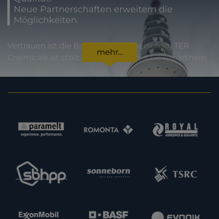
Neue Partnerschaften erweitern die
Möglichkeiten.
Vertrauen ist die Basis jeder Partnerschaft. TER
mehr...
Chemicals ist stolz, international mit Lieferpartnern
zusammenzuarbeiten, die für höchste
Produktqualität und Zuverlässigkeit stehen. Für
unsere Kunden bedeutet dies Sicherheit in jeder
Hinsicht: von der Einhaltung gesetzlicher Vorgaben
über Produktspezifikationen bis hin zur
termingerechten Lieferung. Im Sinne einer
Erweiterung unserer Kapazitäten und unseres
Angebotes sind wir zudem immer daran
interessiert, neue potenzielle Lieferpartner
kennenzulernen. Nehmen Sie gern Kontakt zu uns
auf.