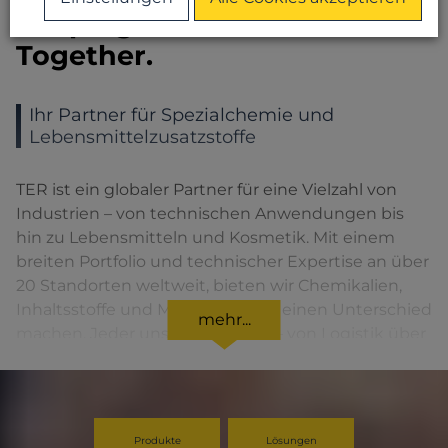
Shaping tomorrow.
Together.
Ihr Partner für Spezialchemie und
Lebensmittelzusatzstoffe
TER ist ein globaler Partner für eine Vielzahl von
Industrien – von technischen Anwendungen bis
hin zu Lebensmitteln und Kosmetik. Mit einem
breiten Portfolio und technischer Expertise an über
20 Standorten weltweit, bieten wir Chemikalien,
Inhaltsstoffe und Materialien, die einen Unterschied
mehr...
machen. Jeder unserer Services – von Logistik über
Formulieren bis hin zur Lagerhaltung – ist Teil eines
größeren Versprechens: ein zuverlässiger, flexibler
Partner zu sein, der in jedem Schritt einen
Mehrwert bietet.
Produkte
Lösungen