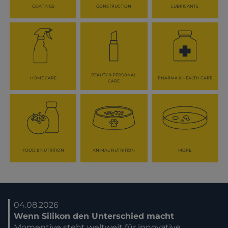
COATINGS
CONSTRUCTION
LUBRICANTS
BEAUTY & PERSONAL
HOME CARE
PHARMA & HEALTH CARE
CARE
FOOD & NUTRITION
ANIMAL NUTRITION
MORE
04.08.2026
Wenn Silikon den Unterschied macht
Momentive steht weltweit für innovative