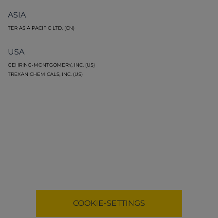
ASIA
TER ASIA PACIFIC LTD. (CN)
USA
GEHRING-MONTGOMERY, INC. (US)
TREXAN CHEMICALS, INC. (US)
Functional cookies necessary to display map.
COOKIE-SETTINGS