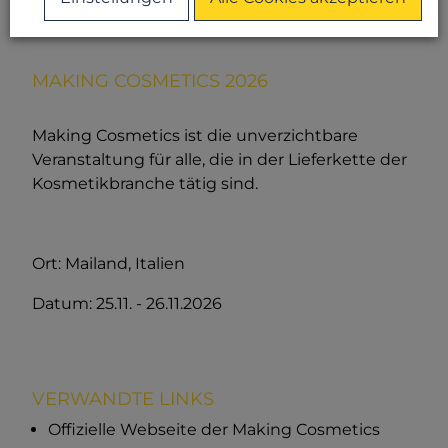
25.11.2026
MAKING COSMETICS 2026
Making Cosmetics ist die unverzichtbare
Veranstaltung für alle, die in der Lieferkette der
Kosmetikbranche tätig sind.
Ort: Mailand, Italien
Datum: 25.11. - 26.11.2026
VERWANDTE LINKS
Offizielle Webseite der Making Cosmetics