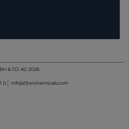
H & CO. KG 2026
1 0
info[at]terchemicals.com