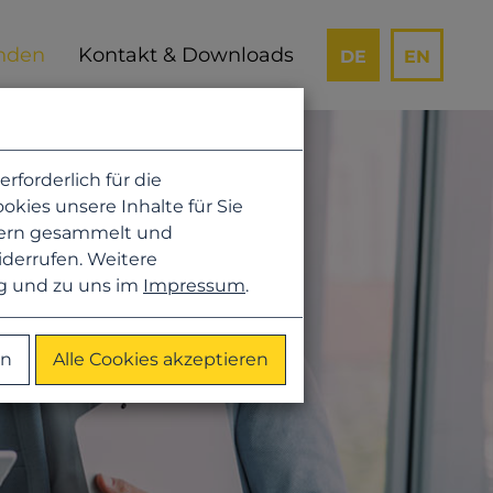
Kontakt & Downloads
DE
EN
forderlich für die
kies unsere Inhalte für Sie
hern gesammelt und
iderrufen. Weitere
g
und zu uns im
Impressum
.
en
Alle Cookies akzeptieren