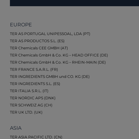
EUROPE
TER AS PORTUGAL UNIPESSOAL, LDA (PT)
TER AS PRODUCTOS S.L. (ES)
TER Chemicals CEE GMBH (AT)
TER Chemicals GmbH & Co. KG – HEAD OFFICE (DE)
TER Chemicals GmbH & Co. KG – RHEIN-MAIN (DE)
TER FRANCE S.A.R.L. (FR)
TER INGREDIENTS GMBH und CO. KG (DE)
TER INGREDIENTS S.L. (ES)
TER ITALIA S.R.L. (IT)
TER NORDIC APS (DNK)
TER SCHWEIZ AG (CH)
TER UK LTD. (UK)
ASIA
TER ASIA PACIFIC LTD. (CN)