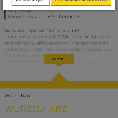
Sie wählen ein Produkt – Sie bekommen
das ganze
Know-how von TER Chemicals
Sie suchen Spezialchemikalien und
Lebensmittelzusatzstoffe? Wir liefern sie Ihnen. In
garantierter Qualität, preisstabil, transportgerecht
verpackt, pünktlich. Sie brauchen Beratung bei der
Chemikalien-Auswahl oder bei der
mehr...
Produktrezeptur? Wir sind für Sie da. Unsere
Lösungen für den jeweiligen Produktbereich
finden Sie, wenn Sie das entsprechende Symbol
anklicken.
Wurzelharz
WURZELHARZ