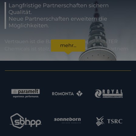
Langfristige Partnerschaften sichern
Qualität.
Neue Partnerschaften erweitern die
Möglichkeiten.
Vertrauen ist die Basis jeder Partnerschaft. TER
mehr...
Chemicals ist stolz, international mit Lieferpartnern
zusammenzuarbeiten, die für höchste
Produktqualität und Zuverlässigkeit stehen. Für
unsere Kunden bedeutet dies Sicherheit in jeder
Hinsicht: von der Einhaltung gesetzlicher Vorgaben
über Produktspezifikationen bis hin zur
termingerechten Lieferung. Im Sinne einer
Erweiterung unserer Kapazitäten und unseres
Angebotes sind wir zudem immer daran
interessiert, neue potenzielle Lieferpartner
kennenzulernen. Nehmen Sie gern Kontakt zu uns
auf.