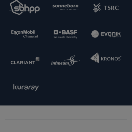
interessiert, neue potenzielle Lieferpartner
kennenzulernen. Nehmen Sie gern Kontakt zu uns
auf.