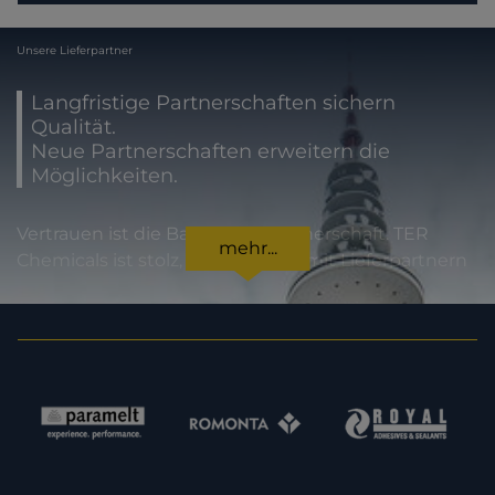
Unsere Lieferpartner
Langfristige Partnerschaften sichern
Qualität.
Neue Partnerschaften erweitern die
Möglichkeiten.
Vertrauen ist die Basis jeder Partnerschaft. TER
mehr...
Chemicals ist stolz, international mit Lieferpartnern
zusammenzuarbeiten, die für höchste
Produktqualität und Zuverlässigkeit stehen. Für
unsere Kunden bedeutet dies Sicherheit in jeder
Hinsicht: von der Einhaltung gesetzlicher Vorgaben
über Produktspezifikationen bis hin zur
termingerechten Lieferung. Im Sinne einer
Erweiterung unserer Kapazitäten und unseres
Angebotes sind wir zudem immer daran