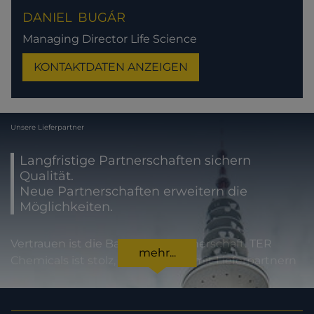
DANIEL
BUGÁR
Managing Director Life Science
KONTAKTDATEN ANZEIGEN
Unsere Lieferpartner
Langfristige Partnerschaften sichern
Qualität.
Neue Partnerschaften erweitern die
Möglichkeiten.
Vertrauen ist die Basis jeder Partnerschaft. TER
mehr...
Chemicals ist stolz, international mit Lieferpartnern
zusammenzuarbeiten, die für höchste
Produktqualität und Zuverlässigkeit stehen. Für
unsere Kunden bedeutet dies Sicherheit in jeder