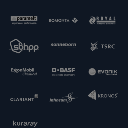
Hinsicht: von der Einhaltung gesetzlicher Vorgaben
über Produktspezifikationen bis hin zur
termingerechten Lieferung. Im Sinne einer
Erweiterung unserer Kapazitäten und unseres
Angebotes sind wir zudem immer daran
interessiert, neue potenzielle Lieferpartner
kennenzulernen. Nehmen Sie gern Kontakt zu uns
auf.