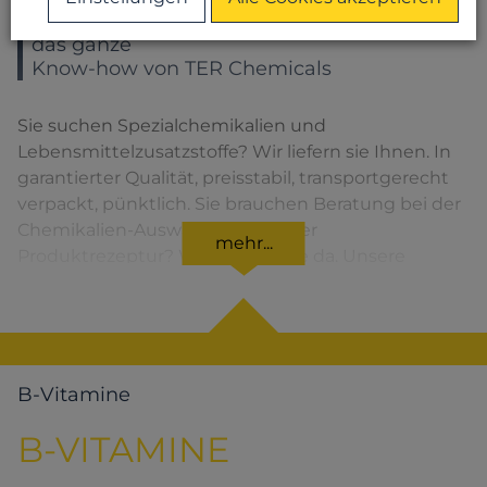
Sie wählen ein Produkt – Sie bekommen
das ganze
Know-how von TER Chemicals
Sie suchen Spezialchemikalien und
Lebensmittelzusatzstoffe? Wir liefern sie Ihnen. In
garantierter Qualität, preisstabil, transportgerecht
verpackt, pünktlich. Sie brauchen Beratung bei der
Chemikalien-Auswahl oder bei der
mehr...
Produktrezeptur? Wir sind für Sie da. Unsere
Lösungen für den jeweiligen Produktbereich
finden Sie, wenn Sie das entsprechende Symbol
anklicken.
B-Vitamine
B-VITAMINE