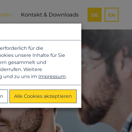
Kontakt & Downloads
DE
EN
forderlich für die
kies unsere Inhalte für Sie
hern gesammelt und
iderrufen. Weitere
g
und zu uns im
Impressum
.
en
Alle Cookies akzeptieren