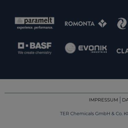
IMPRESSUM
D
TER Chemicals GmbH & Co. K