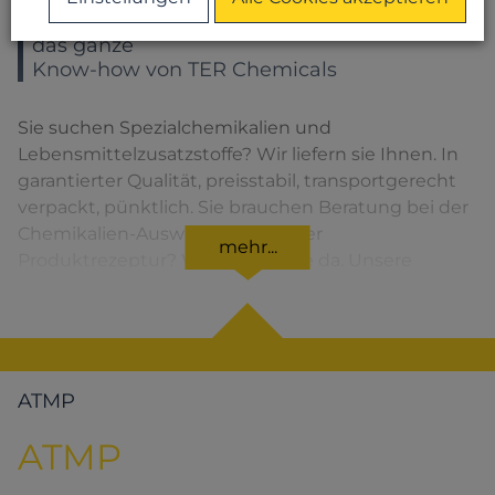
Sie wählen ein Produkt – Sie bekommen
das ganze
Know-how von TER Chemicals
Sie suchen Spezialchemikalien und
Lebensmittelzusatzstoffe? Wir liefern sie Ihnen. In
garantierter Qualität, preisstabil, transportgerecht
verpackt, pünktlich. Sie brauchen Beratung bei der
Chemikalien-Auswahl oder bei der
mehr...
Produktrezeptur? Wir sind für Sie da. Unsere
Lösungen für den jeweiligen Produktbereich
finden Sie, wenn Sie das entsprechende Symbol
anklicken.
ATMP
ATMP