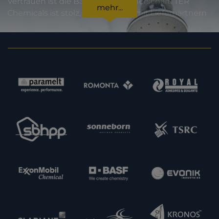
Vertrauen ist die Basis jeder Partnerschaft. TER
mehr...
Chemicals ist stolz, international mit Lieferpartnern
zusammenzuarbeiten, die für höchste
Produktqualität und Zuverlässigkeit stehen. Für
unsere Kunden bedeutet dies Sicherheit in jeder
Hinsicht: von der Einhaltung gesetzlicher Vorgaben
über Produktspezifikationen bis hin zur
termingerechten Lieferung. Im Sinne einer
Erweiterung unserer Kapazitäten und unseres
Angebotes sind wir zudem immer daran
interessiert, neue potenzielle Lieferpartner
kennenzulernen. Nehmen Sie gern Kontakt zu uns
auf.