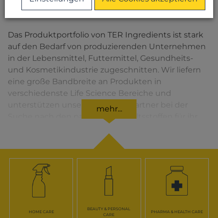
Produkte
Das Produktportfolio von TER Ingredients ist stark
auf den Bedarf von produzierenden Unternehmen
in der Lebensmittel, Futtermittel, Gesundheits-
und Kosmetikindustrie zugeschnitten. Wir liefern
eine große Bandbreite an Produkten in
verschiedenste Life Science Bereiche und
unterstützen unsere Geschäftspartner bei der
mehr...
Suche nach den passenden Inhaltsstoffen für ihr
Endprodukt.
BEAUTY & PERSONAL
HOME CARE
PHARMA & HEALTH CARE
CARE