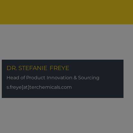
DR. STEFANIE
FREYE
Head of Product Innovation & Sourcing
s.freye[at]terchemicals.com