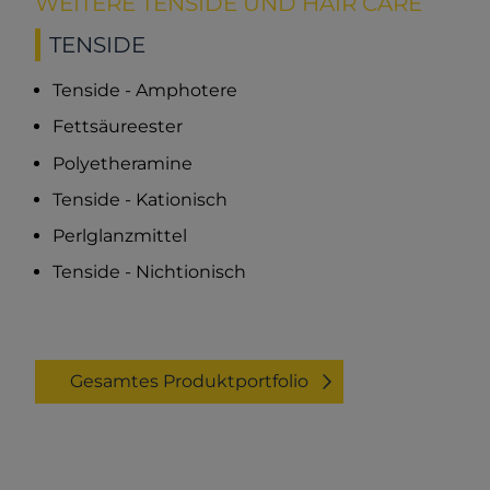
WEITERE TENSIDE UND HAIR CARE
TENSIDE
Tenside - Amphotere
Fettsäureester
Polyetheramine
Tenside - Kationisch
Perlglanzmittel
Tenside - Nichtionisch
Gesamtes Produktportfolio