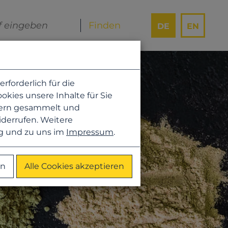
DE
EN
forderlich für die
kies unsere Inhalte für Sie
hern gesammelt und
iderrufen. Weitere
g
und zu uns im
Impressum
.
en
Alle Cookies akzeptieren