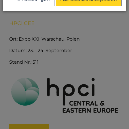
23.09.2026
HPCI CEE
Ort: Expo XXI, Warschau, Polen
Datum: 23. - 24. September
Stand Nr.: 511