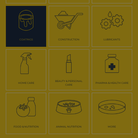
COATINGS
CONSTRUCTION
LUBRICANTS
BEAUTY & PERSONAL
HOME CARE
PHARMA & HEALTH CARE
CARE
FOOD & NUTRITION
ANIMAL NUTRITION
MORE