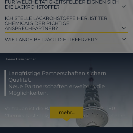
FÜR WELCHE TÄTIGKEITSFELDER EIGNEN SICH
DIE LACKROHSTOFFE?
ICH STELLE LACKROHSTOFFE HER. IST TER
CHEMICALS DER RICHTIGE
ANSPRECHPARTNER?
WIE LANGE BETRÄGT DIE LIEFERZEIT?
Unsere Lieferpartner
Langfristige Partnerschaften sichern
Qualität.
Neue Partnerschaften erweitern die
Möglichkeiten.
Vertrauen ist die Basis jeder Partnerschaft. TER
mehr...
Chemicals ist stolz, international mit Lieferpartnern
zusammenzuarbeiten, die für höchste
Produktqualität und Zuverlässigkeit stehen. Für