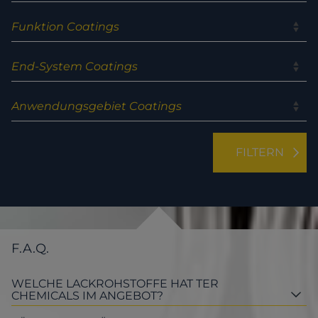
F.A.Q.
WELCHE LACKROHSTOFFE HAT TER
CHEMICALS IM ANGEBOT?