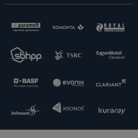
unsere Kunden bedeutet dies Sicherheit in jeder
Hinsicht: von der Einhaltung gesetzlicher Vorgaben
über Produktspezifikationen bis hin zur
termingerechten Lieferung. Im Sinne einer
Erweiterung unserer Kapazitäten und unseres
Angebotes sind wir zudem immer daran
interessiert, neue potenzielle Lieferpartner
kennenzulernen. Nehmen Sie gern Kontakt zu uns
auf.