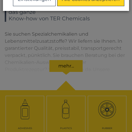
Sie wählen ein Produkt – Sie bekommen
das ganze
Know-how von TER Chemicals
Sie suchen Spezialchemikalien und
Lebensmittelzusatzstoffe? Wir liefern sie Ihnen. In
garantierter Qualität, preisstabil, transportgerecht
verpackt, pünktlich. Sie brauchen Beratung bei der
Chemikalien-Auswahl oder bei der
mehr...
Produktrezeptur? Wir sind für Sie da. Unsere
Lösungen für den jeweiligen Produktbereich
finden Sie, wenn Sie das entsprechende Symbol
anklicken.
ADHESIVES
PLASTICS
RUBBER