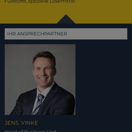
Füllstoffe, spezielle Lösemittel
IHR ANSPRECHPARTNER
JENS
VINKE
Head of Business Unit