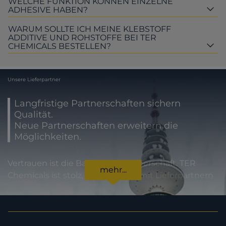
WELCHE FUNKTION KÖNNEN EINZELNE
ADHESIVE HABEN?
WARUM SOLLTE ICH MEINE KLEBSTOFF
ADDITIVE UND ROHSTOFFE BEI TER
CHEMICALS BESTELLEN?
Unsere Lieferpartner
Langfristige Partnerschaften sichern
Qualität.
Neue Partnerschaften erweitern die
Möglichkeiten.
Vertrauen ist die Basis jeder Partnerschaft. TER
mehr...
Chemicals ist stolz, international mit Lieferpartnern
zusammenzuarbeiten, die für höchste
Produktqualität und Zuverlässigkeit stehen. Für
unsere Kunden bedeutet dies Sicherheit in jeder
Hinsicht: von der Einhaltung gesetzlicher Vorgaben