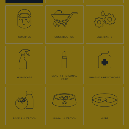
COATINGS
CONSTRUCTION
LUBRICANTS
BEAUTY & PERSONAL
HOME CARE
PHARMA & HEALTH CARE
CARE
FOOD & NUTRITION
ANIMAL NUTRITION
MORE