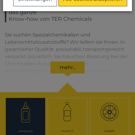
Sie wählen ein Produkt – Sie bekommen
das ganze
Know-how von TER Chemicals
Sie suchen Spezialchemikalien und
Lebensmittelzusatzstoffe? Wir liefern sie Ihnen. In
garantierter Qualität, preisstabil, transportgerecht
verpackt, pünktlich. Sie brauchen Beratung bei der
Chemikalien-Auswahl oder bei der
mehr...
Produktrezeptur? Wir sind für Sie da. Unsere
Lösungen für den jeweiligen Produktbereich
finden Sie, wenn Sie das entsprechende Symbol
anklicken.
ADHESIVES
PLASTICS
RUBBER