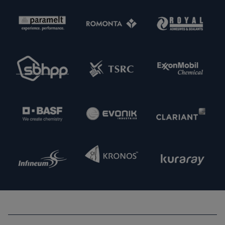
über Produktspezifikationen bis hin zur
termingerechten Lieferung. Im Sinne einer
Erweiterung unserer Kapazitäten und unseres
Angebotes sind wir zudem immer daran
interessiert, neue potenzielle Lieferpartner
kennenzulernen. Nehmen Sie gern Kontakt zu uns
auf.