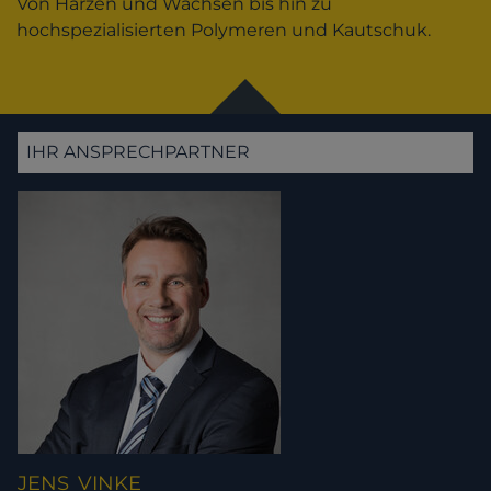
Von Harzen und Wachsen bis hin zu
hochspezialisierten Polymeren und Kautschuk.
IHR ANSPRECHPARTNER
JENS
VINKE