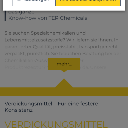
Sie wählen ein Produkt – Sie bekommen
das ganze
Know-how von TER Chemicals
Sie suchen Spezialchemikalien und
Lebensmittelzusatzstoffe? Wir liefern sie Ihnen. In
garantierter Qualität, preisstabil, transportgerecht
verpackt, pünktlich. Sie brauchen Beratung bei der
Chemikalien-Auswahl oder bei der
mehr...
Produktrezeptur? Wir sind für Sie da. Unsere
Lösungen für den jeweiligen Produktbereich
finden Sie, wenn Sie das entsprechende Symbol
anklicken.
Verdickungsmittel – Für eine festere
Konsistenz
VERDICKUNGSMITTEL