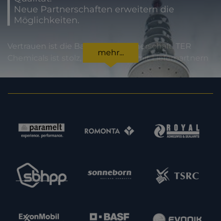
Neue Partnerschaften erweitern die
Möglichkeiten.
Vertrauen ist die Basis jeder Partnerschaft. TER
mehr...
Chemicals ist stolz, international mit Lieferpartnern
zusammenzuarbeiten, die für höchste
Produktqualität und Zuverlässigkeit stehen. Für
unsere Kunden bedeutet dies Sicherheit in jeder
Hinsicht: von der Einhaltung gesetzlicher Vorgaben
über Produktspezifikationen bis hin zur
termingerechten Lieferung. Im Sinne einer
Erweiterung unserer Kapazitäten und unseres
Angebotes sind wir zudem immer daran
interessiert, neue potenzielle Lieferpartner
kennenzulernen. Nehmen Sie gern Kontakt zu uns
auf.