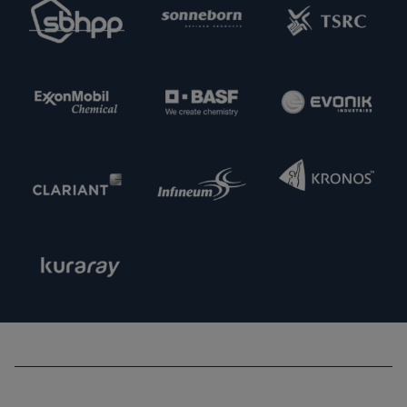
interessiert, neue potenzielle Lieferpartner
kennenzulernen. Nehmen Sie gern Kontakt zu uns
auf.