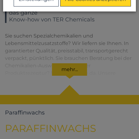
Sie wählen ein Produkt – Sie bekommen
das ganze
Know-how von TER Chemicals
Sie suchen Spezialchemikalien und
Lebensmittelzusatzstoffe? Wir liefern sie Ihnen. In
garantierter Qualität, preisstabil, transportgerecht
verpackt, pünktlich. Sie brauchen Beratung bei der
Chemikalien-Auswahl oder bei der
mehr...
Produktrezeptur? Wir sind für Sie da. Unsere
Lösungen für den jeweiligen Produktbereich
finden Sie, wenn Sie das entsprechende Symbol
anklicken.
Paraffinwachs
PARAFFINWACHS