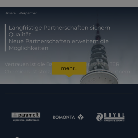
Unsere Lieferpartner
Langfristige Partnerschaften sichern
Qualität.
Neue Partnerschaften erweitern die
Möglichkeiten.
Vertrauen ist die Basis jeder Partnerschaft. TER
mehr...
Chemicals ist stolz, international mit Lieferpartnern
zusammenzuarbeiten, die für höchste
Produktqualität und Zuverlässigkeit stehen. Für
unsere Kunden bedeutet dies Sicherheit in jeder
Hinsicht: von der Einhaltung gesetzlicher Vorgaben
über Produktspezifikationen bis hin zur
termingerechten Lieferung. Im Sinne einer
Erweiterung unserer Kapazitäten und unseres
Angebotes sind wir zudem immer daran