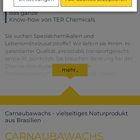
Sie wählen ein Produkt – Sie bekommen
das ganze
Know-how von TER Chemicals
Sie suchen Spezialchemikalien und
Lebensmittelzusatzstoffe? Wir liefern sie Ihnen. In
garantierter Qualität, preisstabil, transportgerecht
verpackt, pünktlich. Sie brauchen Beratung bei der
Chemikalien-Auswahl oder bei der
mehr...
Produktrezeptur? Wir sind für Sie da. Unsere
Lösungen für den jeweiligen Produktbereich
finden Sie, wenn Sie das entsprechende Symbol
anklicken.
Carnaubawachs - vielseitiges Naturprodukt
aus Brasilien
CARNAUBAWACHS