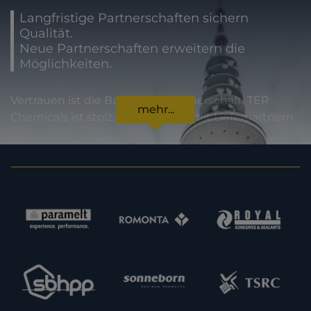
Langfristige Partnerschaften sichern
Qualität.
Neue Partnerschaften erweitern die
Möglichkeiten.
Vertrauen ist die Basis jeder Partnerschaft. TER
mehr...
Chemicals ist stolz, international mit Lieferpartnern
zusammenzuarbeiten, die für höchste
Produktqualität und Zuverlässigkeit stehen. Für
unsere Kunden bedeutet dies Sicherheit in jeder
Hinsicht: von der Einhaltung gesetzlicher Vorgaben
über Produktspezifikationen bis hin zur
termingerechten Lieferung. Im Sinne einer
Erweiterung unserer Kapazitäten und unseres
Angebotes sind wir zudem immer daran
interessiert, neue potenzielle Lieferpartner
kennenzulernen. Nehmen Sie gern Kontakt zu uns
auf.